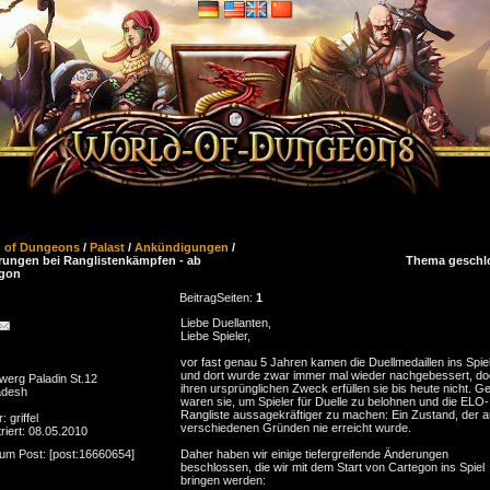
d of Dungeons
/
Palast
/
Ankündigungen
/
ungen bei Ranglistenkämpfen - ab
Thema geschl
egon
Beitrag
Seiten:
1
Liebe Duellanten,
Liebe Spieler,
vor fast genau 5 Jahren kamen die Duellmedaillen ins Spiel
und dort wurde zwar immer mal wieder nachgebessert, d
werg Paladin St.12
ihren ursprünglichen Zweck erfüllen sie bis heute nicht. G
adesh
waren sie, um Spieler für Duelle zu belohnen und die ELO-
Rangliste aussagekräftiger zu machen: Ein Zustand, der 
: griffel
verschiedenen Gründen nie erreicht wurde.
riert: 08.05.2010
zum Post: [post:16660654]
Daher haben wir einige tiefergreifende Änderungen
beschlossen, die wir mit dem Start von Cartegon ins Spiel
bringen werden: