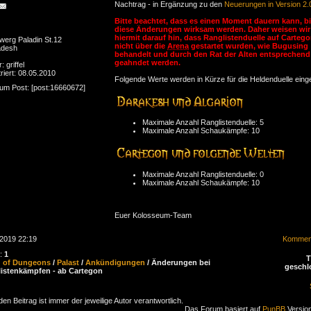
Nachtrag - in Ergänzung zu den
Neuerungen in Version 2.
Bitte beachtet, dass es einen Moment dauern kann, b
diese Änderungen wirksam werden. Daher weisen wir
hiermit darauf hin, dass Ranglistenduelle auf Cartego
werg Paladin St.12
nicht über die
Arena
gestartet wurden, wie Bugusing
adesh
behandelt und durch den Rat der Alten entsprechend
geahndet werden.
: griffel
riert: 08.05.2010
Folgende Werte werden in Kürze für die Heldenduelle einges
zum Post: [post:16660672]
Maximale Anzahl Ranglistenduelle: 5
Maximale Anzahl Schaukämpfe: 10
Maximale Anzahl Ranglistenduelle: 0
Maximale Anzahl Schaukämpfe: 10
Euer Kolosseum-Team
.2019 22:19
Komment
n:
1
d of Dungeons
/
Palast
/
Ankündigungen
/ Änderungen bei
geschl
istenkämpfen - ab Cartegon
den Beitrag ist immer der jeweilige Autor verantwortlich.
Das Forum basiert auf
PunBB
Version