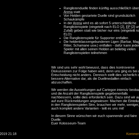
Ranglistenduelle finden künftig ausschließlich über
Arena
statt
Von Helden gestartete Duelle sind grundsätzlich
Schaukämpfe
In der
Arena
wird es ab sofort 5 unterschiedliche
Ranglistenspiele (eingeteilt nach ELO [2],
EP
[2] u
Zufall) geben statt wie bisher nur eins (eingeteilt 
ELO)
Die Ranglistenspiele für Supporter entfallen
Die heldenklassengebundenen Ligen (Barbar, Magi
Ritter, Schamane usw.) entfallen - dafür kann jede
Spieler mit allen seinen Helden an beliebig vielen
Ranglistenspielen teilnehmen
Wir sind uns sehr wohl bewusst, dass dies kontroverse
Diskussionen zur Folge haben wird, denn uns ging es bei 
Entscheidung nicht anders. Dennoch stellt dies sicherlich 
bessere Alternative dar, als die Duellmedaillen einfach
abzuschaffen.
Wir werden die Auswirkungen auf Cartegon intensiv beob
und die Anzahl der Ranglistenspiele gegebenenfalls
nachbessern, sollte dies erforderlich sein. Dazu sind wir 
auf eure Rückmeldungen angewiesen: Machen die Einteil
in den Ranglistenspielen Sinn, brauchen wir mehr, weniger
auch komplett andere Varianten - teilt es uns mit!
In diesem Sinne wünschen wir euch spannende und faire
Duelle.
Euer Kolosseum-Team
.2019 21:18
Komment