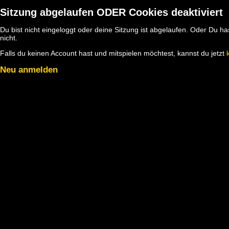
Sitzung abgelaufen ODER Cookies deaktiviert
Du bist nicht eingeloggt oder deine Sitzung ist abgelaufen. Oder Du 
nicht.
Falls du keinen Account hast und mitspielen möchtest, kannst du jetzt
Neu anmelden