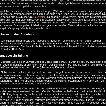
ichtet sich, solchermaßen bestehende Fehler unverzüglich dem Betreiber zu melden, wenn ih
 werden. Der Nutzer verpflichtet sich ferner dazu, derartige Fehler nicht bewusst zu seinem 
tzen, da dies der Spielidee zuwider liefe.
nipulationsversuche, mehrfache Anmeldungen (Multi-Accounts), rassistische Bemerkungen,
gungen oder Verstöße gegen die Höflichkeit oder guten Sitten, Verstöße gegen deutsches Re
ße gegen diese AGB oder die
Netiquette
und anderes Fehlverhalten, durch das Mitspieler, das
zes oder der Betreiber direkt oder indirekt geschädigt werden, sind zu unterlassen und kön
ür alle Nutzer sichtbaren Verwarnung oder/und einer zeitlich begrenzten bzw. in schweren Fäl
ermanenten Sperrung des Spielerkontos geahndet werden. Eine straf- oder zivilrechtliche
ung des Vorganges bleibt hiervon unberührt.
eberrecht des Angebots
 Vervielfältigung der Inhalte des Angebots (z.B. seiner Texte und Grafiken) außerhalb der
ehenen Nutzung des Spiels oder zur gewerblichen Nutzung ist nur mit schriftlicher Genehmi
reibers gestattet. Dies betrifft alle Formen der Nutzung und Reproduktion, z.B. das Kopieren
cken der HTML-Seiten.
tungsbeschränkung
 Betreiber war bei der Entwicklung des Spiels stets bemüht, darauf zu achten, dass über das
chäden für den Nutzer entstehen können. Der Betreiber ist bemüht, die Server des Spiels vo
tmäßigen Änderungen durch Dritte (Hackerangriffe) zu schützen.
 Nutzer ist verpflichtet, auf eigene Kosten dafür Sorge tragen, dass er auf seinem Rechner s
en Softwareupdates (Sicherheitspatches) vom Hersteller des Betriebssystems, des Internet-
eprogrammes (sog. Browser) sowie der weiteren verwendeten Software, die er auf seinem 
installiert hat. Er ist verpflichtet, seinen Rechner auf eigene Kosten durch wirksame Maßnah
B. Virenscanner und Firewalls), zu schützen.
r Schäden, die durch die Benutzung des Spiels oder mit dem Spiel verbundenen Diensten, au
 des Nutzers entstehen könnten, haftet der Betreiber nur bei Vorsatz und grober Fahrlässig
ie Haftungsbegrenzung auch im Falle des Verschuldens eines Erfüllungsgehilfen des Anbieters
chter Fahrlässigkeit haftet der Betreiber nur bei Verletzung solcher Pflichten, die die
gsgemäße Durchführung des Vertrages überhaupt erst ermöglichen und auf deren Einhaltun
gspartner regelmäßig vertrauen darf (vertragswesentliche Pflicht) sowie bei Personenschäde
aßgabe des Produkthaftungsgesetzes.