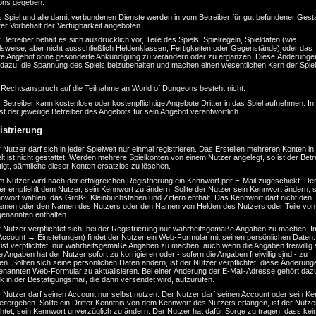
ns gegeben.
 Spiel und alle damit verbundenen Dienste werden in vom Betreiber für gut befundener Gest
er Vorbehalt der Verfügbarkeit angeboten.
 Betreiber behält es sich ausdrücklich vor, Teile des Spiels, Spielregeln, Spieldaten (wie
lsweise, aber nicht ausschließlich Heldenklassen, Fertigkeiten oder Gegenstände) oder das
e Angebot ohne gesonderte Ankündigung zu verändern oder zu ergänzen. Diese Änderunge
 dazu, die Spannung des Spiels beizubehalten und machen einen wesentlichen Kern der Spiel
n Rechtsanspruch auf die Teilnahme an World of Dungeons besteht nicht.
 Betreiber kann kostenlose oder kostenpflichtige Angebote Dritter in das Spiel aufnehmen. In
ist der jeweilige Betreiber des Angebots für sein Angebot verantwortlich.
istrierung
 Nutzer darf sich in jeder Spielwelt nur einmal registrieren. Das Erstellen mehreren Konten in
lt ist nicht gestattet. Werden mehrere Spielkonten von einem Nutzer angelegt, so ist der Betr
igt, sämtliche dieser Konten ersatzlos zu löschen.
 Nutzer wird nach der erfolgreichen Registrierung ein Kennwort per E-Mail zugeschickt. De
er empfiehlt dem Nutzer, sein Kennwort zu ändern. Sollte der Nutzer sein Kennwort ändern, so
nwort wählen, das Groß-, Kleinbuchstaben und Ziffern enthält. Das Kennwort darf nicht den
amen oder den Namen des Nutzers oder den Namen von Helden des Nutzers oder Teile von
genannten enthalten.
 Nutzer verpflichtet sich, bei der Registrierung nur wahrheitsgemäße Angaben zu machen. I
Account → Einstellungen) findet der Nutzer ein Web-Formular mit seinen persönlichen Daten
ist verpflichtet, nur wahrheitsgemäße Angaben zu machen, auch wenn die Angaben freiwillig 
 Angaben hat der Nutzer sofort zu korrigieren oder - sofern die Angaben freiwillig sind - zu
en. Sollten sich seine persönlichen Daten ändern, ist der Nutzer verpflichtet, diese Änderung
enannten Web-Formular zu aktualisieren. Bei einer Änderung der E-Mail-Adresse gehört daz
k in der Bestätigungsmail, die dann versendet wird, aufzurufen.
 Nutzer darf seinen Account nur selbst nutzen. Der Nutzer darf seinen Account oder sein K
eitergeben. Sollte ein Dritter Kenntnis von dem Kennwort des Nutzers erlangen, ist der Nutze
chtet, sein Kennwort unverzüglich zu ändern. Der Nutzer hat dafür Sorge zu tragen, dass kei