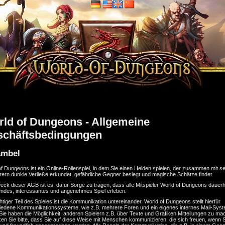
ld of Dungeons - Allgemeine
schäftsbedingungen
ambel
f Dungeons ist ein Online-Rollenspiel, in dem Sie einen Helden spielen, der zusammen mit s
itern dunkle Verließe erkundet, gefährliche Gegner besiegt und magische Schätze findet.
ck dieser AGB ist es, dafür Sorge zu tragen, dass alle Mitspieler World of Dungeons dauerh
ndes, interessantes und angenehmes Spiel erleben.
htiger Teil des Spieles ist die Kommunikation untereinander. World of Dungeons stellt hierfür
iedene Kommunikationssysteme, wie z.B. mehrere Foren und ein eigenes internes Mail-Sys
 Sie haben die Möglichkeit, anderen Spielern z.B. über Texte und Grafiken Mitteilungen zu ma
en Sie bitte, dass Sie auf diese Weise mit Menschen kommunizieren, die sich freuen, wenn S