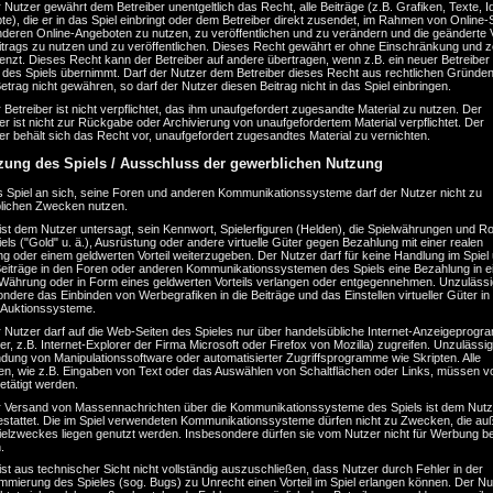
 Nutzer gewährt dem Betreiber unentgeltlich das Recht, alle Beiträge (z.B. Grafiken, Texte, I
e), die er in das Spiel einbringt oder dem Betreiber direkt zusendet, im Rahmen von Online-
nderen Online-Angeboten zu nutzen, zu veröffentlichen und zu verändern und die geänderte 
trags zu nutzen und zu veröffentlichen. Dieses Recht gewährt er ohne Einschränkung und ze
enzt. Dieses Recht kann der Betreiber auf andere übertragen, wenn z.B. ein neuer Betreiber
 des Spiels übernimmt. Darf der Nutzer dem Betreiber dieses Recht aus rechtlichen Gründen
etrag nicht gewähren, so darf der Nutzer diesen Beitrag nicht in das Spiel einbringen.
 Betreiber ist nicht verpflichtet, das ihm unaufgefordert zugesandte Material zu nutzen. Der
er ist nicht zur Rückgabe oder Archivierung von unaufgefordertem Material verpflichtet. Der
er behält sich das Recht vor, unaufgefordert zugesandtes Material zu vernichten.
zung des Spiels / Ausschluss der gewerblichen Nutzung
s Spiel an sich, seine Foren und anderen Kommunikationssysteme darf der Nutzer nicht zu
lichen Zwecken nutzen.
ist dem Nutzer untersagt, sein Kennwort, Spielerfiguren (Helden), die Spielwährungen und Ro
els ("Gold" u. ä.), Ausrüstung oder andere virtuelle Güter gegen Bezahlung mit einer realen
 oder einem geldwerten Vorteil weiterzugeben. Der Nutzer darf für keine Handlung im Spiel 
Beiträge in den Foren oder anderen Kommunikationssystemen des Spiels eine Bezahlung in e
 Währung oder in Form eines geldwerten Vorteils verlangen oder entgegennehmen. Unzulässig
ndere das Einbinden von Werbegrafiken in die Beiträge und das Einstellen virtueller Güter in
-Auktionssysteme.
r Nutzer darf auf die Web-Seiten des Spieles nur über handelsübliche Internet-Anzeigeprog
r, z.B. Internet-Explorer der Firma Microsoft oder Firefox von Mozilla) zugreifen. Unzulässig 
dung von Manipulationssoftware oder automatisierter Zugriffsprogramme wie Skripten. Alle
en, wie z.B. Eingaben von Text oder das Auswählen von Schaltflächen oder Links, müssen v
etätigt werden.
r Versand von Massennachrichten über die Kommunikationssysteme des Spiels ist dem Nutz
gestattet. Die im Spiel verwendeten Kommunikationssysteme dürfen nicht zu Zwecken, die au
ielzweckes liegen genutzt werden. Insbesondere dürfen sie vom Nutzer nicht für Werbung b
.
ist aus technischer Sicht nicht vollständig auszuschließen, dass Nutzer durch Fehler in der
mmierung des Spieles (sog. Bugs) zu Unrecht einen Vorteil im Spiel erlangen können. Der Nu