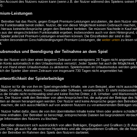
r den Account des Nutzers nutzen kann (wenn z.B. der Nutzer während des Spielens seinen 
t).
emium-Leistungen
r Betreiber hat das Recht, gegen Entgelt Premium-Leistungen anzubieten, die dem Nutzer ein
rte Funktionalität bereit stellen. Nutzer, die von dieser Möglichkeit keinen Gebrauch machen,
hieraus keinerlei Ansprüche gegen den Betreiber herleiten. Sie müssen Nachteile in Kauf n
ch aus der eingeschränkten Funktionalität ergeben, insbesondere auch vor dem Hintergrund, 
Spieler jederzeit Premium-Leistungen erwerben können. Die Einzelheiten der sind in den
enden besonderen Geschäftsbedingungen Premium-Leistungen
, die
weiter unten
zu lesen si
t.
aubsmodus und Beendigung der Teilnahme an dem Spiel
lte der Nutzer sich über einen längeren Zeitraum von wenigstens 28 Tagen nicht angemeldet
in Konto automatisch in den Urlaubsmodus versetzt. Jeder Spieler hat auch die Möglichkeit, f
eit von Hand einen Urlaubsmodus zu aktivieren. Spielerkonten im Urlaubsmodus werden gelö
ich der Spieler über einen Zeitraum von insgesamt 730 Tagen nicht angemeldet hat.
antwortlichkeit der Spielerbeiträge
 Nutzer ist für die von ihm im Spiel eingestellten Inhalte, wie zum Beispiel, aber nicht ausschli
Bilder, Grafiken, Animationen, Tondateien oder Software, verantwortlich. Er steht insbesonder
ss die Inhalte nicht rechtswidrig sind und keine Rechte Dritter, z.B. Urheber- und Markenrech
en. Der Nutzer stellt den Betreiber von allen Ansprüchen frei, die aufgrund der Beiträge des 
itten an diesen herangetragen werden. Der Nutzer wird keine Ansprüche gegen den Betreibe
d machen, die sich ausschließlich auf von anderen Nutzern zu verantwortenden Beiträgen stü
 Nutzer haftet dafür, dass die von ihm übermittelten Inhalte keine Viren oder andere schädlic
mme enthalten. Der Betreiber ist berechtigt, entsprechende Dateien bei begründetem Verdac
ge Information des Nutzers zu löschen.
 Betreiber distanziert sich ausdrücklich von allen Beiträgen, Eingaben und Grafiken (z.B. Ava
zer. Dies gilt auch für alle externen Hyperlinks und alle eingebundenen Grafiken, die die Nut
e der Betreiber im Rahmen des Spiels den Nutzern darbietet.