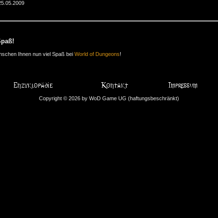
25.05.2009
Spaß!
nschen Ihnen nun viel Spaß bei
World of Dungeons
!
Copyright © 2026 by WoD Game UG (haftungsbeschränkt)