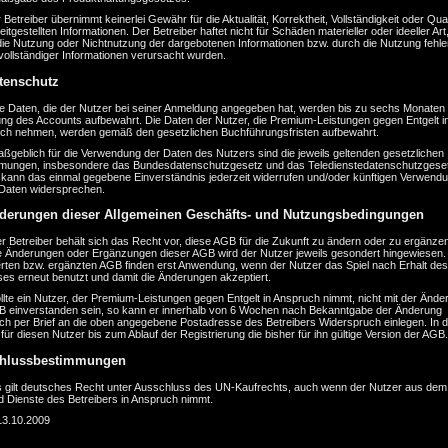
 Betreiber übernimmt keinerlei Gewähr für die Aktualität, Korrektheit, Vollständigkeit oder Qual
eitgestellten Informationen. Der Betreiber haftet nicht für Schäden materieller oder ideeller Art,
die Nutzung oder Nichtnutzung der dargebotenen Informationen bzw. durch die Nutzung fehle
vollständiger Informationen verursacht wurden.
tenschutz
ie Daten, die der Nutzer bei seiner Anmeldung angegeben hat, werden bis zu sechs Monaten
ng des Accounts aufbewahrt. Die Daten der Nutzer, die Premium-Leistungen gegen Entgelt i
ch nehmen, werden gemäß den gesetzlichen Buchführungsfristen aufbewahrt.
ßgeblich für die Verwendung der Daten des Nutzers sind die jeweils geltenden gesetzlichen
mungen, insbesondere das Bundesdatenschutzgesetz und das Teledienstedatenschutzgeset
 kann das einmal gegebene Einverständnis jederzeit widerrufen und/oder künftigen Verwend
 Daten widersprechen.
derungen dieser Allgemeinen Geschäfts- und Nutzungsbedingungen
r Betreiber behält sich das Recht vor, diese AGB für die Zukunft zu ändern oder zu ergänzen
e Änderungen oder Ergänzungen dieser AGB wird der Nutzer jeweils gesondert hingewiesen.
rten bzw. ergänzten AGB finden erst Anwendung, wenn der Nutzer das Spiel nach Erhalt des
ses erneut benutzt und damit die Änderungen akzeptiert.
llte ein Nutzer, der Premium-Leistungen gegen Entgelt in Anspruch nimmt, nicht mit der Ände
B einverstanden sein, so kann er innerhalb von 6 Wochen nach Bekanntgabe der Änderung
lich per Brief an die oben angegebene Postadresse des Betreibers Widerspruch einlegen. In 
lt für diesen Nutzer bis zum Ablauf der Registrierung die bisher für ihn gültige Version der AGB.
chlussbestimmungen
s gilt deutsches Recht unter Ausschluss des UN-Kaufrechts, auch wenn der Nutzer aus dem
d Dienste des Betreibers in Anspruch nimmt.
13.10.2009