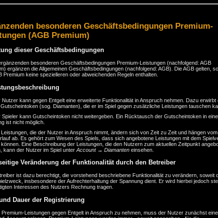
änzenden besonderen Geschäftsbedingungen Premium-
stungen (AGB Premium)
tung dieser Geschäftsbedingungen
ergänzenden besonderen Geschäftsbedingungen Premium-Leistungen (nachfolgend: AGB
m) ergänzen die Allgemeinen Geschäftsbedingungen (nachfolgend: AGB). Die AGB gelten, so
B Premium keine spezielleren oder abweichenden Regeln enthalten.
stungsbeschreibung
 Nutzer kann gegen Entgelt eine erweiterte Funktionalität in Anspruch nehmen. Dazu erwirbt
 Gutscheintoken (sog. Diamanten), die er im Spiel gegen zusätzliche Leistungen tauschen ka
 Spieler kann Gutscheintoken nicht weitergeben. Ein Rücktausch der Gutscheintoken in eine
 ist nicht möglich.
 Leistungen, die der Nutzer in Anspruch nimmt, ändern sich von Zeit zu Zeit und hängen vom
erlauf ab. Es gehört zum Wesen des Spiels, dass sich angebotene Leistungen mit dem Spielve
 können. Eine Beschreibung der Leistungen, die den Nutzern zum aktuellen Zeitpunkt angeb
, kann der Nutzer im Spiel unter
Account → Diamanten
einsehen.
seitige Veränderung der Funktionalität durch den Betreiber
reiber ist dazu berechtigt, die vorstehend beschriebene Funktionalität zu verändern, soweit 
elzweck, insbesondere der Aufrechterhaltung der Spannung dient. Er wird hierbei jedoch st
tigten Interessen des Nutzers Rechnung tragen.
 und Dauer der Registrierung
 Premium-Leistungen gegen Entgelt in Anspruch zu nehmen, muss der Nutzer zunächst ein