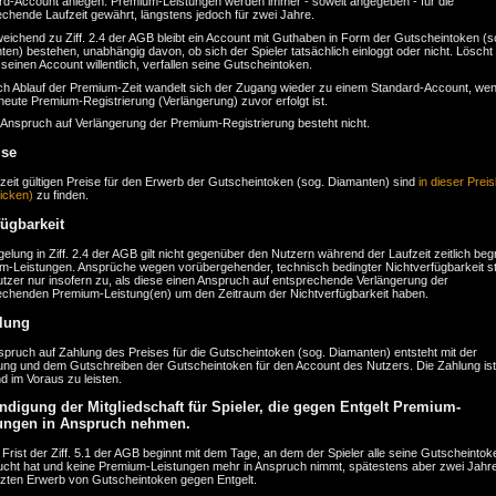
rd-Account anlegen. Premium-Leistungen werden immer - soweit angegeben - für die
chende Laufzeit gewährt, längstens jedoch für zwei Jahre.
eichend zu Ziff. 2.4 der AGB bleibt ein Account mit Guthaben in Form der Gutscheintoken (s
en) bestehen, unabhängig davon, ob sich der Spieler tatsächlich einloggt oder nicht. Löscht
seinen Account willentlich, verfallen seine Gutscheintoken.
ch Ablauf der Premium-Zeit wandelt sich der Zugang wieder zu einem Standard-Account, wen
neute Premium-Registrierung (Verlängerung) zuvor erfolgt ist.
 Anspruch auf Verlängerung der Premium-Registrierung besteht nicht.
ise
zeit gültigen Preise für den Erwerb der Gutscheintoken (sog. Diamanten) sind
in dieser Preis
licken)
zu finden.
fügbarkeit
elung in Ziff. 2.4 der AGB gilt nicht gegenüber den Nutzern während der Laufzeit zeitlich beg
m-Leistungen. Ansprüche wegen vorübergehender, technisch bedingter Nichtverfügbarkeit s
tzer nur insofern zu, als diese einen Anspruch auf entsprechende Verlängerung der
echenden Premium-Leistung(en) um den Zeitraum der Nichtverfügbarkeit haben.
lung
spruch auf Zahlung des Preises für die Gutscheintoken (sog. Diamanten) entsteht mit der
lung und dem Gutschreiben der Gutscheintoken für den Account des Nutzers. Die Zahlung ist
und im Voraus zu leisten.
ndigung der Mitgliedschaft für Spieler, die gegen Entgelt Premium-
ungen in Anspruch nehmen.
 Frist der Ziff. 5.1 der AGB beginnt mit dem Tage, an dem der Spieler alle seine Gutscheintok
ucht hat und keine Premium-Leistungen mehr in Anspruch nimmt, spätestens aber zwei Jahr
tzten Erwerb von Gutscheintoken gegen Entgelt.