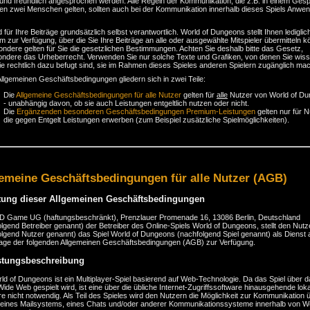
h und freundlich angesprochen werden. Alle Regeln der Kommunikation, die z.B. in einem Ges
en zwei Menschen gelten, sollten auch bei der Kommunikation innerhalb dieses Spiels Anwe
d für Ihre Beiträge grundsätzlich selbst verantwortlich. World of Dungeons stellt Ihnen lediglic
rm zur Verfügung, über die Sie Ihre Beiträge an alle oder ausgewählte Mitspieler übermitteln 
ndere gelten für Sie die gesetzlichen Bestimmungen. Achten Sie deshalb bitte das Gesetz,
ondere das Urheberrecht. Verwenden Sie nur solche Texte und Grafiken, von denen Sie wiss
e rechtlich dazu befugt sind, sie im Rahmen dieses Spieles anderen Spielern zugänglich ma
llgemeinen Geschäftsbedingungen gliedern sich in zwei Teile:
Die
Allgemeine Geschäftsbedingungen für alle Nutzer
gelten für
alle
Nutzer von World of D
- unabhängig davon, ob sie auch Leistungen entgeltlich nutzen oder nicht.
Die
Ergänzenden besonderen Geschäftsbedingungen Premium-Leistungen
gelten nur für N
die gegen Entgelt Leistungen erwerben (zum Beispiel zusätzliche Spielmöglichkeiten).
emeine Geschäftsbedingungen für alle Nutzer (AGB)
tung dieser Allgemeinen Geschäftsbedingungen
D Game UG (haftungsbeschränkt), Prenzlauer Promenade 16, 13086 Berlin, Deutschland
lgend Betreiber genannt) der Betreiber des Online-Spiels World of Dungeons, stellt den Nutz
lgend Nutzer genannt) das Spiel World of Dungeons (nachfolgend Spiel genannt) als Dienst 
age der folgenden Allgemeinen Geschäftsbedingungen (AGB) zur Verfügung.
stungsbeschreibung
ld of Dungeons ist ein Multiplayer-Spiel basierend auf Web-Technologie. Da das Spiel über 
ide Web gespielt wird, ist eine über die übliche Internet-Zugriffssoftware hinausgehende lok
e nicht notwendig. Als Teil des Spieles wird den Nutzern die Möglichkeit zur Kommunikation 
 eines Mailsystems, eines Chats und/oder anderer Kommunikationssysteme innerhalb von Wo