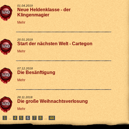
01.04.2019
Neue Heldenklasse - der
Klingenmagier
Mehr
20.01.2019
Start der nächsten Welt - Cartegon
Mehr
07.12.2018
Die Besänftigung
Mehr
28.11.2018
Die große Weihnachtsverlosung
Mehr
1
4
5
7
8
44
...
...