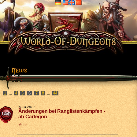
1
4
5
7
8
44
...
...
11.04.2019
Änderungen bei Ranglistenkämpfen -
ab Cartegon
Mehr