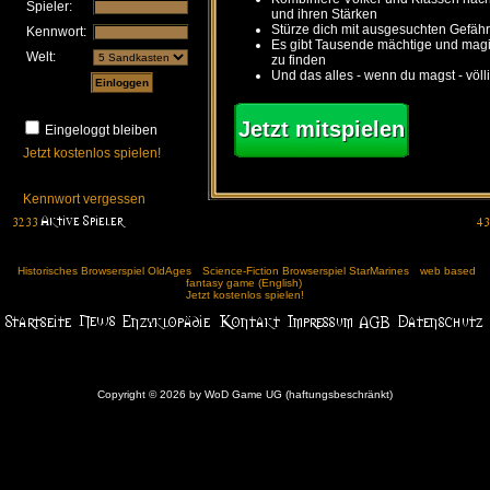
Spieler:
und ihren Stärken
Stürze dich mit ausgesuchten Gefähr
Kennwort:
Es gibt Tausende mächtige und ma
Welt:
zu finden
Und das alles - wenn du magst - völl
Jetzt mitspielen
Eingeloggt bleiben
Jetzt kostenlos spielen!
Kennwort vergessen
Historisches Browserspiel OldAges
Science-Fiction Browserspiel StarMarines
web based
fantasy game (English)
Jetzt kostenlos spielen!
Copyright © 2026 by WoD Game UG (haftungsbeschränkt)