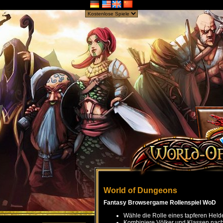
World of Dungeons
Fantasy Browsergame Rollenspiel WoD
Wähle die Rolle eines tapferen Held
Kombiniere Völker und Klassen nach