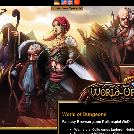
World of Dungeons
Fantasy Browsergame Rollenspiel WoD
Wähle die Rolle eines tapferen Held
Kombiniere Völker und Klassen nach